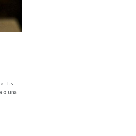
e, los
a o una