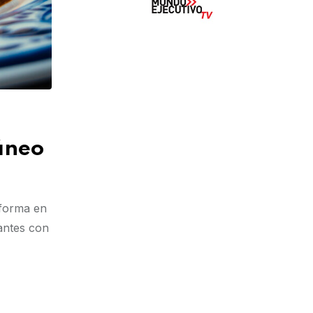
áneo
sforma en
antes con