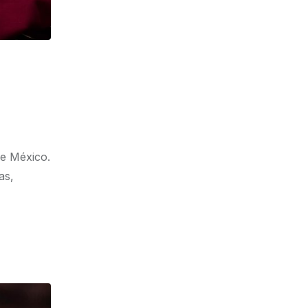
de México.
as,