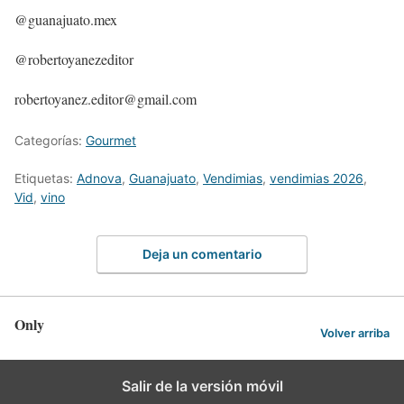
@guanajuato.mex
@robertoyanezeditor
robertoyanez.editor@gmail.com
Categorías:
Gourmet
Etiquetas:
Adnova
,
Guanajuato
,
Vendimias
,
vendimias 2026
,
Vid
,
vino
Deja un comentario
Only
Volver arriba
Salir de la versión móvil