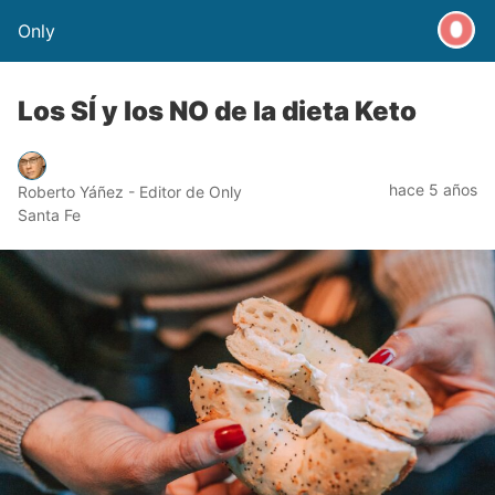
Only
Los SÍ y los NO de la dieta Keto
hace 5 años
Roberto Yáñez - Editor de Only
Santa Fe