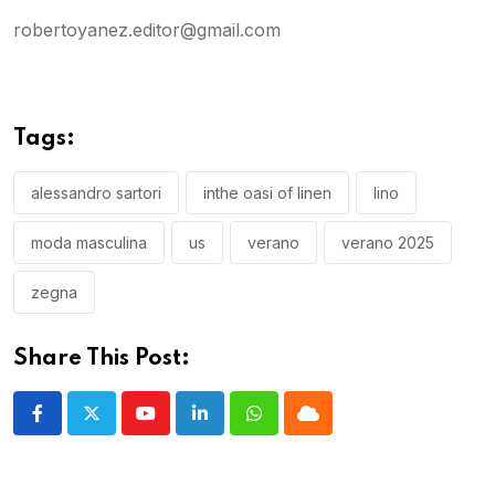
robertoyanez.editor@gmail.com
Tags:
alessandro sartori
inthe oasi of linen
lino
moda masculina
us
verano
verano 2025
zegna
Share This Post:
Youtube
LinkedIn
Whatsapp
Cloud