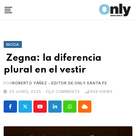
Skip
to
content
MODA
Zegna: la diferencia
plural en el vestir
POR
ROBERTO YÁÑEZ - EDITOR DE ONLY SANTA FE
25 JUNIO, 2025
0
COMMENTS
956
VIEWS
Youtube
LinkedIn
Whatsapp
Cloud