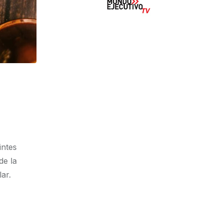
intes
de la
ar.