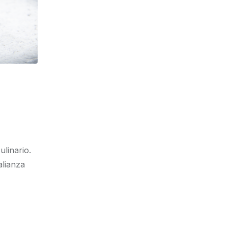
linario.
alianza