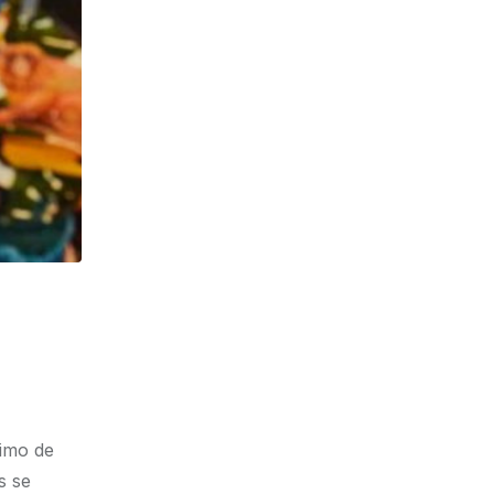
nimo de
s se