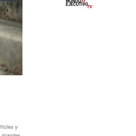
íciles y
s grandes