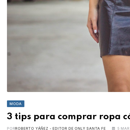
MODA
3 tips para comprar ropa c
POR
ROBERTO YÁÑEZ - EDITOR DE ONLY SANTA FE
5 MAR