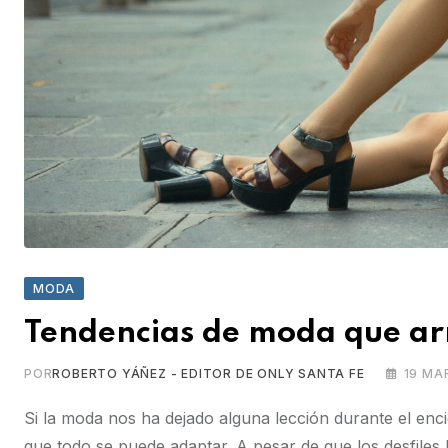
MODA
Tendencias de moda que ar
POR
ROBERTO YÁÑEZ - EDITOR DE ONLY SANTA FE
19 MA
Si la moda nos ha dejado alguna lección durante el encie
que todo se puede adaptar. A pesar de que los desfiles 