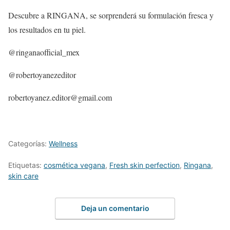
Descubre a RINGANA, se sorprenderá su formulación fresca y
los resultados en tu piel.
@ringanaofficial_mex
@robertoyanezeditor
robertoyanez.editor@gmail.com
Categorías:
Wellness
Etiquetas:
cosmética vegana
,
Fresh skin perfection
,
Ringana
,
skin care
Deja un comentario