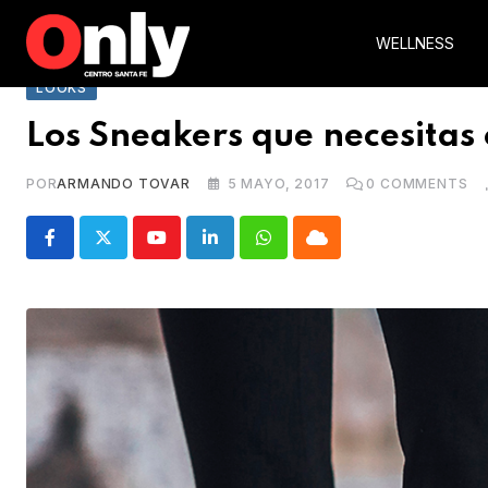
Skip
to
WELLNESS
content
LOOKS
Los Sneakers que necesitas 
POR
ARMANDO TOVAR
5 MAYO, 2017
0
COMMENTS
Youtube
LinkedIn
Whatsapp
Cloud