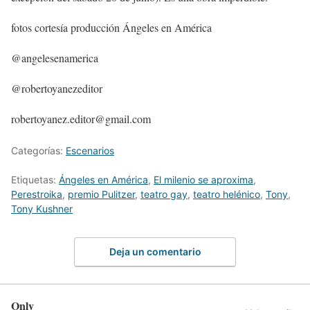
fotos cortesía producción Ángeles en América
@angelesenamerica
@robertoyanezeditor
robertoyanez.editor@gmail.com
Categorías:
Escenarios
Etiquetas:
Ángeles en América
,
El milenio se aproxima
,
Perestroika
,
premio Pulitzer
,
teatro gay
,
teatro helénico
,
Tony
,
Tony Kushner
Deja un comentario
Only