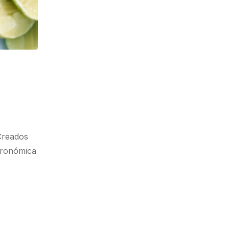
 Creados
tronómica