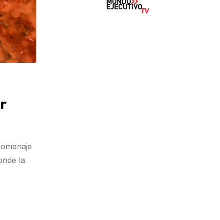
r
 homenaje
onde la