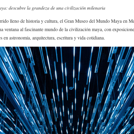
: descubre la grandeza de una civilización milenaria
rrido lleno de historia y cultura, el Gran Museo del Mundo Maya en Mé
na ventana al fascinante mundo de la civilización maya, con exposicione
 en astronomía, arquitectura, escritura y vida cotidiana.